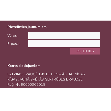
Pieteikties jaunumiem
Vārds:
E-pasts:
PIETEIKTIES
Konts ziedojumiem
LATVIJAS EVAŅĢĒLISKI LUTERISKĀS BAZNĪCAS
RĪGAS JAUNĀ SVĒTĀS ĢERTRŪDES DRAUDZE
Reģ. Nr. 90000302018
A/S Swedbank LV93HABA0551005442468
Mājaslapas administratore Vita Avotiņa
E-mail: vita.avotina2@gmail.com