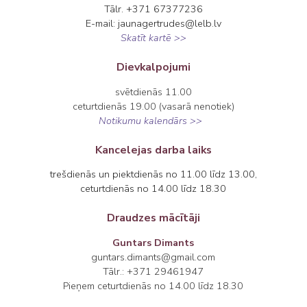
Tālr. +371 67377236
E-mail: jaunagertrudes@lelb.lv
Skatīt kartē >>
Dievkalpojumi
svētdienās 11.00
ceturtdienās 19.00 (vasarā nenotiek)
Notikumu kalendārs >>
Kancelejas darba laiks
trešdienās un piektdienās no 11.00 līdz 13.00,
ceturtdienās no 14.00 līdz 18.30
Draudzes mācītāji
Guntars Dimants
guntars.dimants@gmail.com
Tālr.: +371 29461947
Pieņem ceturtdienās no 14.00 līdz 18.30