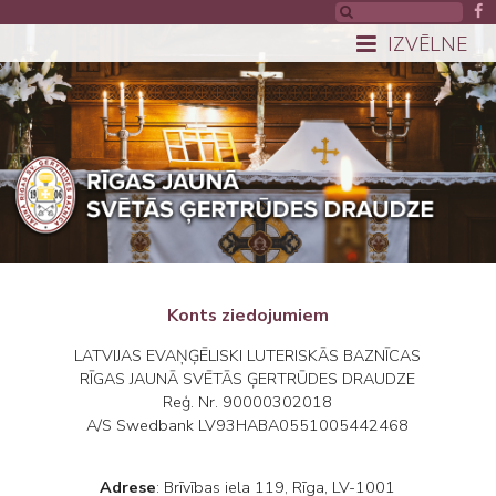
IZVĒLNE
Konts ziedojumiem
LATVIJAS EVAŅĢĒLISKI LUTERISKĀS BAZNĪCAS
RĪGAS JAUNĀ SVĒTĀS ĢERTRŪDES DRAUDZE
Reģ. Nr. 90000302018
A/S Swedbank LV93HABA0551005442468
Adrese
: Brīvības iela 119, Rīga, LV-1001