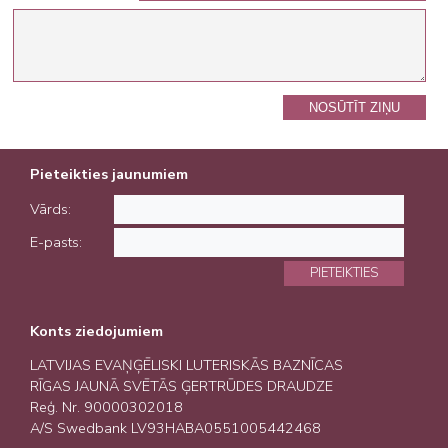
NOSŪTĪT ZIŅU
Pieteikties jaunumiem
Vārds:
E-pasts:
PIETEIKTIES
Konts ziedojumiem
LATVIJAS EVAŅĢĒLISKI LUTERISKĀS BAZNĪCAS
RĪGAS JAUNĀ SVĒTĀS ĢERTRŪDES DRAUDZE
Reģ. Nr. 90000302018
A/S Swedbank LV93HABA0551005442468