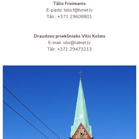
Tālis Freimanis
E-pasts: talis.f@tvnet.lv
Tālr.: +371 29608801
Draudzes priekšnieks
Vilis Kolms
E-mail: vilis@latnet.lv
Tālr. +371 29473213