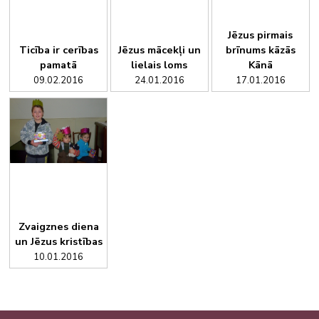
Jēzus pirmais
Ticība ir cerības
Jēzus mācekļi un
brīnums kāzās
pamatā
lielais loms
Kānā
09.02.2016
24.01.2016
17.01.2016
Zvaigznes diena
un Jēzus kristības
10.01.2016