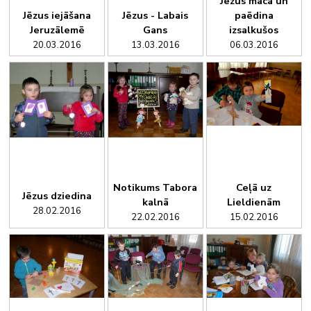
Jēzus māca un
Jēzus iejāšana
Jēzus - Labais
paēdina
Jeruzālemē
Gans
izsalkušos
20.03.2016
13.03.2016
06.03.2016
Notikums Tabora
Ceļā uz
Jēzus dziedina
kalnā
Lieldienām
28.02.2016
22.02.2016
15.02.2016