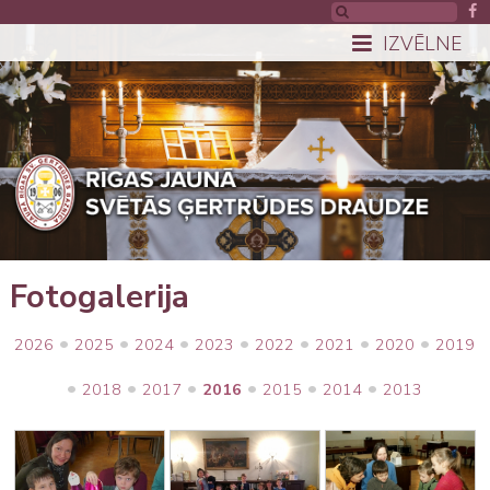
IZVĒLNE
Fotogalerija
•
•
•
•
•
•
•
2026
2025
2024
2023
2022
2021
2020
2019
•
•
•
•
•
•
2018
2017
2016
2015
2014
2013