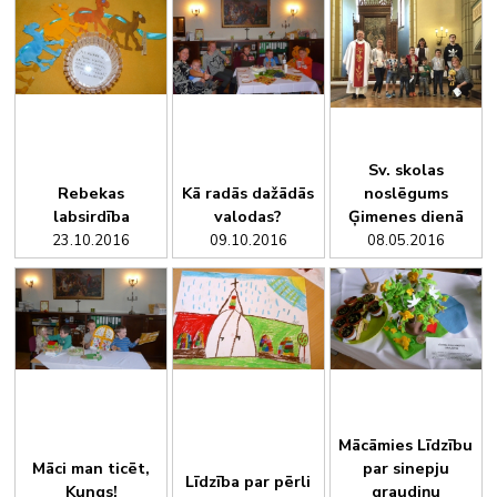
Sv. skolas
Rebekas
Kā radās dažādās
noslēgums
labsirdība
valodas?
Ģimenes dienā
23.10.2016
09.10.2016
08.05.2016
Mācāmies Līdzību
Māci man ticēt,
par sinepju
Līdzība par pērli
Kungs!
graudiņu