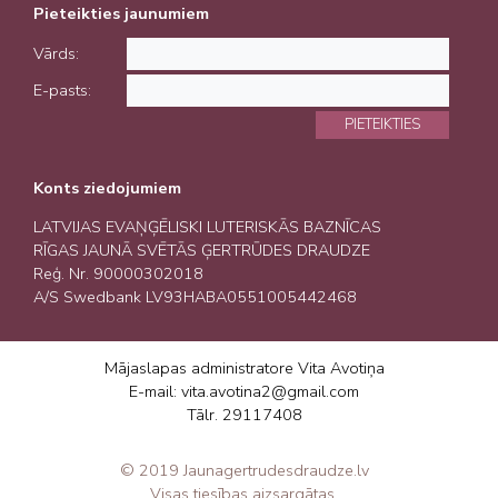
Pieteikties jaunumiem
Vārds:
E-pasts:
PIETEIKTIES
Konts ziedojumiem
LATVIJAS EVAŅĢĒLISKI LUTERISKĀS BAZNĪCAS
RĪGAS JAUNĀ SVĒTĀS ĢERTRŪDES DRAUDZE
Reģ. Nr. 90000302018
A/S Swedbank LV93HABA0551005442468
Mājaslapas administratore Vita Avotiņa
E-mail: vita.avotina2@gmail.com
Tālr. 29117408
© 2019 Jaunagertrudesdraudze.lv
Visas tiesības aizsargātas.