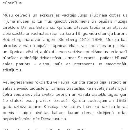
dūrainīšus.
Mūsu ceļvedis un ekskursijas vadītājs Jurijs skubināja doties uz
Hījumā muzeji, jo tur mūs gaidot vēsturnieks un bijušais muzeja
direktors Urmass Selerants. Kjardlas pilsētas tapšana un attīstība
cieši saistīta ar vadmalas rūpnīcu, kuru 19. gs. vidū dibināja barons
Robert Eginhard von Ungern-Sternberg (1813–1898). Muzejā, kas
atrodas vienā no bijušās rūpnīcas ēkām, var iepazīties ar pilsētas
un rūpnīcas vēsturi, aplūkot senos sadzīves priekšmetus un iepazīt
rūpnīcas dibinātāja dzīvesstāstu. Urmas Selerants – patiess Hījumā
salas patriots – aizrauj mūs ar interesantu un emocionālu
stāstījumu.
Vēl iegriezāmies rokdarbu veikaliņā, kur cita starpā bija izstādīti arī
salas sieviešu tautastērpi. Urmass pastāstīja, ka nelielajā salā bijuši
četru veidu sieviešu svētku tērpi un arī vairāki dialekti, tagad gan
šie dialekti esot praktiski izzuduši. Kjardlā apskatījām arī 1863.
gadā uzbūvēto Jānim Kristītājam veltīto ev. luterisko baznīcu, kuras
durvis ir laipni atvērtas katram, kuram dienas skrējienā rodas
nepieciešamība pēc Dieva tuvuma.