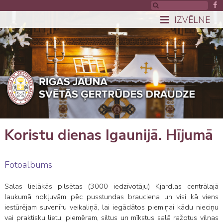
IZVĒLNE
Koristu dienas Igaunijā. Hījumā
Fotoalbums
Salas lielākās pilsētas (3000 iedzīvotāju) Kjardlas centrālajā
laukumā nokļuvām pēc pusstundas brauciena un visi kā viens
iestūrējam suvenīru veikaliņā, lai iegādātos piemiņai kādu nieciņu
vai praktisku lietu, piemēram, siltus un mīkstus salā ražotus vilnas