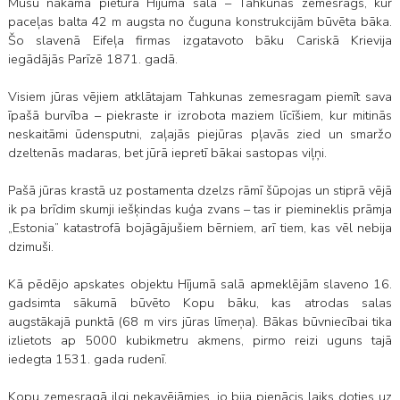
Mūsu nākamā pietura Hījumā salā – Tahkunas zemesrags, kur
paceļas balta 42 m augsta no čuguna konstrukcijām būvēta bāka.
Šo slavenā Eifeļa firmas izgatavoto bāku Cariskā Krievija
iegādājās Parīzē 1871. gadā.
Visiem jūras vējiem atklātajam Tahkunas zemesragam piemīt sava
īpašā burvība – piekraste ir izrobota maziem līcīšiem, kur mitinās
neskaitāmi ūdensputni, zaļajās piejūras pļavās zied un smaržo
dzeltenās madaras, bet jūrā iepretī bākai sastopas viļņi.
Pašā jūras krastā uz postamenta dzelzs rāmī šūpojas un stiprā vējā
ik pa brīdim skumji iešķindas kuģa zvans – tas ir piemineklis prāmja
„Estonia” katastrofā bojāgājušiem bērniem, arī tiem, kas vēl nebija
dzimuši.
Kā pēdējo apskates objektu Hījumā salā apmeklējām slaveno 16.
gadsimta sākumā būvēto Kopu bāku, kas atrodas salas
augstākajā punktā (68 m virs jūras līmeņa). Bākas būvniecībai tika
izlietots ap 5000 kubikmetru akmens, pirmo reizi uguns tajā
iedegta 1531. gada rudenī.
Kopu zemesragā ilgi nekavējāmies, jo bija pienācis laiks doties uz