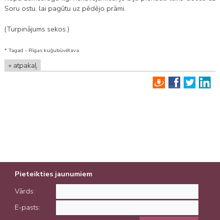
Soru ostu, lai pagūtu uz pēdējo prāmi.
(Turpinājums sekos.)
* Tagad – Rīgas kuģubūvētava
« atpakaļ
Pieteikties jaunumiem
Vārds:
E-pasts: