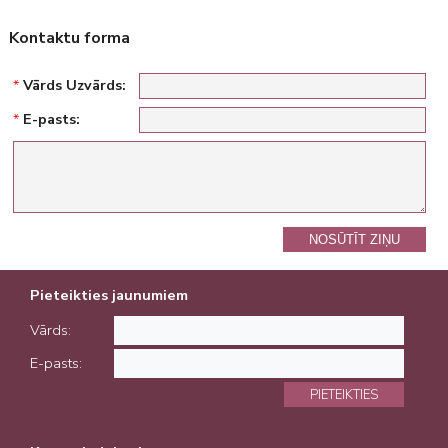
Kontaktu forma
*
Vārds Uzvārds:
*
E-pasts:
NOSŪTĪT ZIŅU
Pieteikties jaunumiem
Vārds:
E-pasts:
PIETEIKTIES