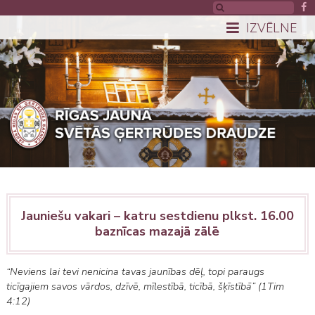
IZVĒLNE
Jauniešu vakari –
katru sestdienu plkst. 16.00
baznīcas mazajā zālē
“Neviens lai tevi nenicina tavas jaunības dēļ, topi paraugs
ticīgajiem savos vārdos, dzīvē, mīlestībā, ticībā, šķīstībā” (1Tim
4:12)