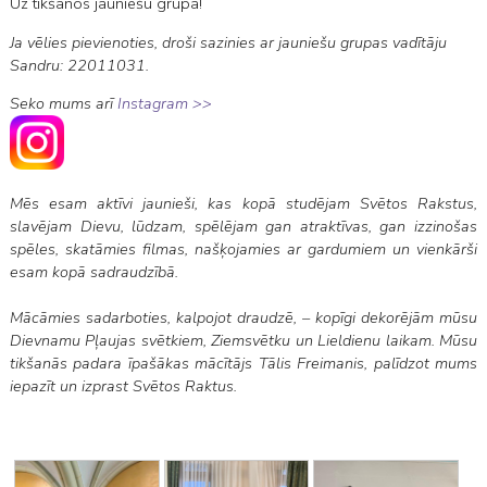
Uz tikšanos jauniešu grupā!
Ja vēlies pievienoties, droši sazinies ar jauniešu grupas vadītāju
Sandru: 22011031.
Seko mums arī
Instagram >>
Mēs esam aktīvi jaunieši, kas kopā studējam Svētos Rakstus,
slavējam Dievu, lūdzam, spēlējam gan atraktīvas, gan izzinošas
spēles, skatāmies filmas, našķojamies ar gardumiem un vienkārši
esam kopā sadraudzībā.
Mācāmies sadarboties, kalpojot draudzē,
–
kopīgi dekorējām mūsu
Dievnamu Pļaujas svētkiem, Ziemsvētku un Lieldienu laikam. Mūsu
tikšanās padara īpašākas mācītājs Tālis Freimanis, palīdzot mums
iepazīt un izprast Svētos Raktus.