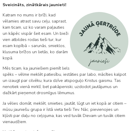
Sveicināts, zinātkārais jaunieti!
Katram no mums ir brīži, kad
vēlamies atrast savu ceļu, saprast,
kam ticam, uz ko varam paļauties
un kāpēc vispār šeit esam. Un bieži
vien atbildes rodas tieši tur, kur
esam kopībā – sarunās, smieklos,
klusuma brīžos un lietās, ko darām
kopā.
Mēs ticam, ka jauniešiem piemīt liels
spēks – vēlme meklēt patiesību, iestāties par labo, mācīties kalpot
un izaugt par cilvēku, kura dzīve atspoguļo Kristus gaismu. Tas
nenotiek vienā mirklī, bet pakāpeniski, uzdodot jautājumus un
dažkārt pieņemot drosmīgus lēmumus.
Ja vēlies domāt, meklēt, smieties, jautāt, lūgt un iet kopā ar citiem –
mūsu jauniešu grupa ir īstā vieta tieši Tev. Nāc, pievienojies un
kļūsti par daļu no ceļojuma, kas ved tuvāk Dievam un tuvāk citiem
vienaudžiem.